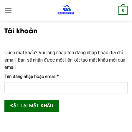
S
0
k
i
p
Tài khoản
t
o
c
Quên mật khẩu? Vui lòng nhập tên đăng nhập hoặc địa chỉ
o
email. Bạn sẽ nhận được một liên kết tạo mật khẩu mới qua
n
email.
t
Bắt
e
Tên đăng nhập hoặc email
*
buộc
n
t
ĐẶT LẠI MẬT KHẨU