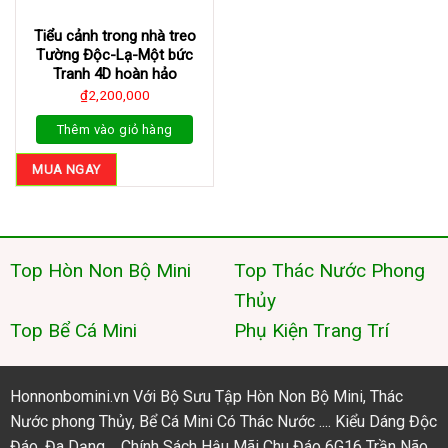
Tiểu cảnh trong nhà treo
Tường Độc-Lạ-Một bức
Tranh 4D hoàn hảo
₫
2,200,000
Thêm vào giỏ hàng
MUA NGAY
Top Hòn Non Bộ Mini
Top Thác Nước Phong
Thủy
Top Bể Cá Mini
Phụ Kiện Trang Trí
Honnonbomini.vn Với Bộ Sưu Tập Hòn Non Bộ Mini, Thác
Nước phong Thủy, Bể Cá Mini Có Thác Nước .... Kiểu Dáng Độc
Đáo, Đa Dạng.... Chính Sách Hậu Mãi Chu Đáo 6G16 Trần Não,