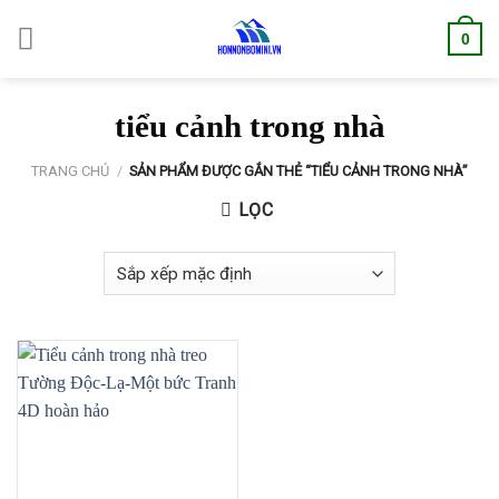
S
0
k
i
p
tiểu cảnh trong nhà
t
o
TRANG CHỦ
/
SẢN PHẨM ĐƯỢC GẮN THẺ “TIỂU CẢNH TRONG NHÀ”
c
o
LỌC
n
t
e
n
t